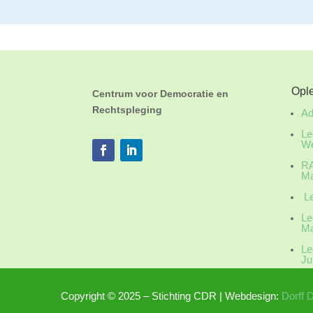
Opl
Centrum voor Democratie en
Rechtspleging
Ad
Le
We
RA
Ma
Le
Le
Ma
Le
Ju
Copyright © 2025 – Stichting CDR | Webdesign:
Dorff 