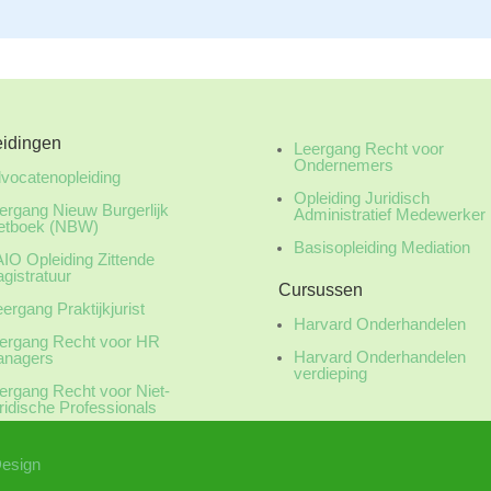
eidingen
Leergang Recht voor
Ondernemers
vocatenopleiding
Opleiding Juridisch
ergang Nieuw Burgerlijk
Administratief Medewerker
tboek (NBW)
Basisopleiding Mediation
IO Opleiding Zittende
gistratuur
Cursussen
ergang Praktijkjurist
Harvard Onderhandelen
ergang Recht voor HR
Harvard Onderhandelen
nagers
verdieping
ergang Recht voor Niet-
ridische Professionals
Design