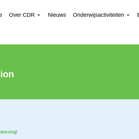
e
Over CDR
Nieuws
Onderwijsactiviteiten
tion
plossing!