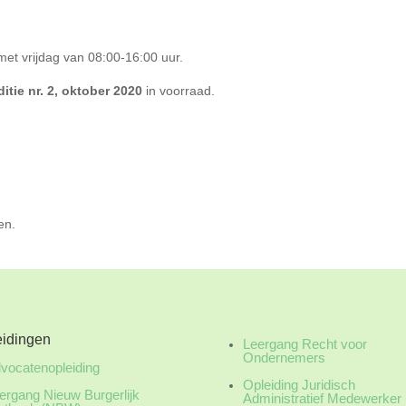
met vrijdag van 08:00-16:00 uur.
itie nr. 2, oktober 2020
in voorraad.
en.
eidingen
Leergang Recht voor
Ondernemers
vocatenopleiding
Opleiding Juridisch
ergang Nieuw Burgerlijk
Administratief Medewerker